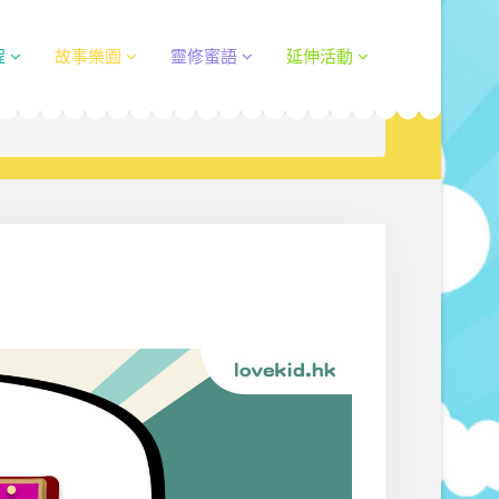
程
故事樂園
靈修蜜語
延伸活動