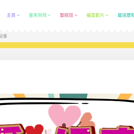
主頁
童來崇拜
聖經班
福音影片
栽培歷
愛分享