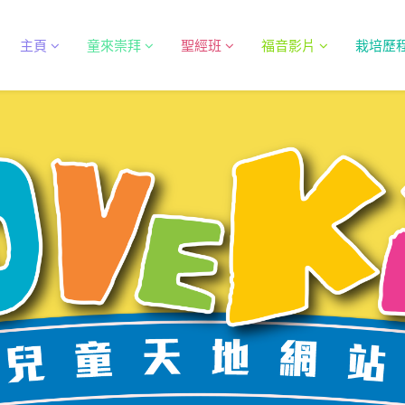
主頁
童來崇拜
聖經班
福音影片
栽培歷