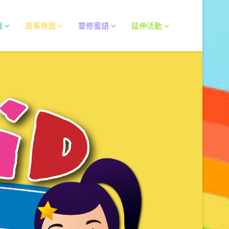
程
故事樂園
靈修蜜語
延伸活動