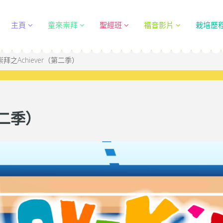
主頁
童來崇拜
聖經班
福音影片
栽培歷
拜之Achiever（第二季）
第二季）