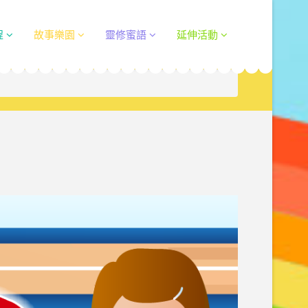
程
故事樂園
靈修蜜語
延伸活動