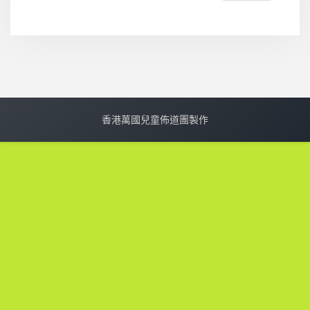
香港萬國兒童佈道團製作