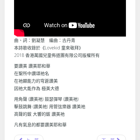
曲、詞：劉凝慧 編曲：古丹青
本詩歌收錄於《Lovekid 童來敬拜》
2018 香港萬國兒童佈道團有限公司版權所有
要讚美 讚美耶和華
在聖所中讚頌祂名
在祂顯能力的穹蒼讚美
因祂大能作為 極美大德
用角聲 (讚美祂) 鼓瑟彈琴 (讚美祂)
擊鼓跳舞 (讚美祂) 用管弦樂器 讚美祂
高聲的鈸 大響的鈸 讚美祂
凡有氣息的都要讚美耶和華