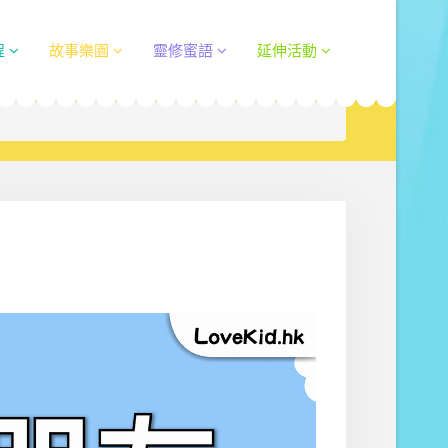
程
故事樂園
靈修蜜語
延伸活動