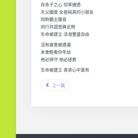
存赤子之心 坦率通透
天父國度 全是純真的小朋友
同聆聽主聲音
同行共證恩典足夠
生命被建立 活潑豐盛自由
沒有誰會被遺漏
未會輕看你年幼
祂必保守 祂必拯救
生命被建立 尋求心中富有
上一篇