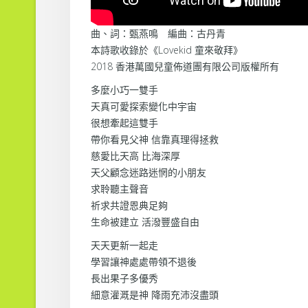
曲、詞：甄燕鳴 編曲：古丹青
本詩歌收錄於《Lovekid 童來敬拜》
2018 香港萬國兒童佈道團有限公司版權所有
多麼小巧一雙手
天真可愛探索變化中宇宙
很想牽起這雙手
帶你看見父神 信靠真理得拯救
慈愛比天高 比海深厚
天父顧念迷路迷惘的小朋友
求聆聽主聲音
祈求共證恩典足夠
生命被建立 活潑豐盛自由
天天更新一起走
學習讓神處處帶領不退後
長出果子多優秀
細意灌溉是神 降雨充沛沒盡頭