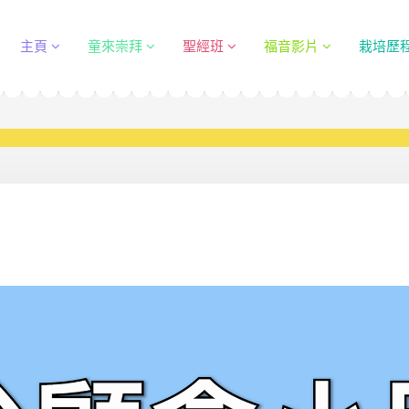
主頁
童來崇拜
聖經班
福音影片
栽培歷