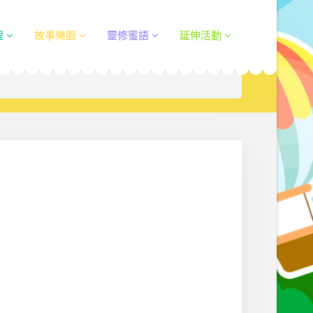
程
故事樂園
靈修蜜語
延伸活動