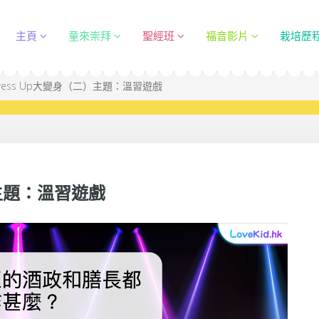
主頁
童來崇拜
聖經班
福音影片
栽培歷
ress Up大變身（二）主題：溫習遊戲
）主題：溫習遊戲