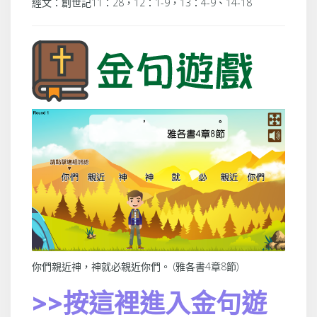
經文：創世記11：28，12：1-9，13：4-9、14-18
你們親近神，神就必親近你們。 (雅各書4章8節)
>>按這裡進入金句遊