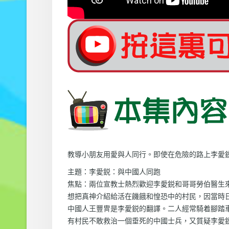
教導小朋友用愛與人同行。即使在危險的路上李愛
主題：李愛鋭：與中國人同跑
焦點：兩位宣教士熱烈歡迎李愛鋭和哥哥勞伯醫生
想把真神介紹給活在饑餓和惶恐中的村民，因當時
中國人王豐冑是李愛鋭的翻譯。二人經常騎着腳踏
有村民不敢救治一個垂死的中國士兵，又質疑李愛