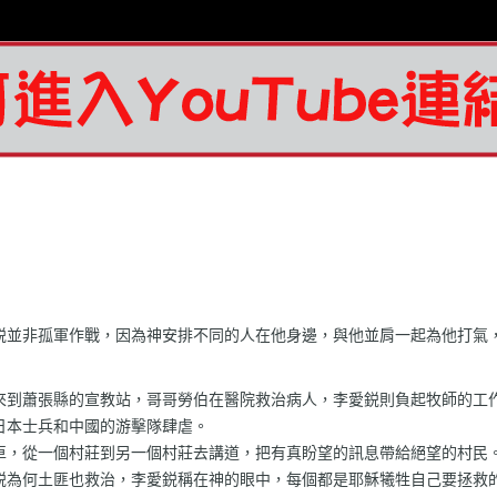
鋭並非孤軍作戰，因為神安排不同的人在他身邊，與他並肩一起為他打氣
來到蕭張縣的宣教站，哥哥勞伯在醫院救治病人，李愛鋭則負起牧師的工
日本士兵和中國的游擊隊肆虐。
車，從一個村莊到另一個村莊去講道，把有真盼望的訊息帶給絕望的村民
鋭為何土匪也救治，李愛鋭稱在神的眼中，每個都是耶穌犧牲自己要拯救