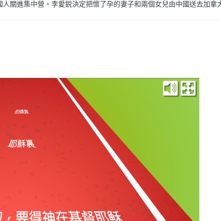
國人關進集中營。李愛鋭決定把懷了孕的妻子和兩個女兒由中國送去加拿