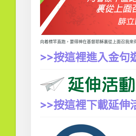
向着標竿直跑，要得神在基督耶穌裏從上面召我來得的
>>按這裡進入金句
>>按這裡下載延伸