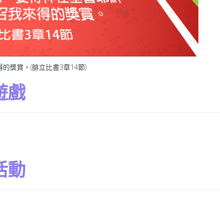
獎賞。(腓立比書3章14節)
遊戲
活動