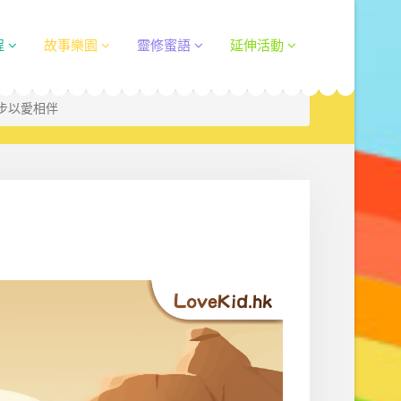
程
故事樂園
靈修蜜語
延伸活動
一步以愛相伴