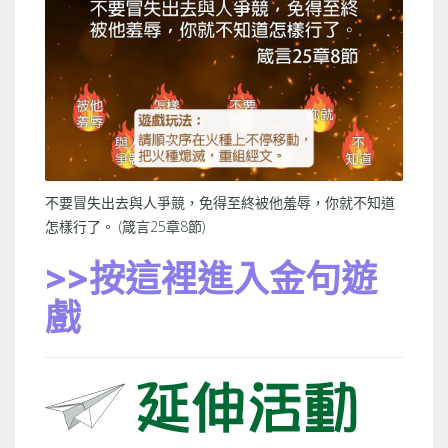
不要冒失出去與人爭競，免得至終被他羞辱，你就不知道
怎樣行了。 (箴言25章8節)
>>按這裡進入金句遊
戲