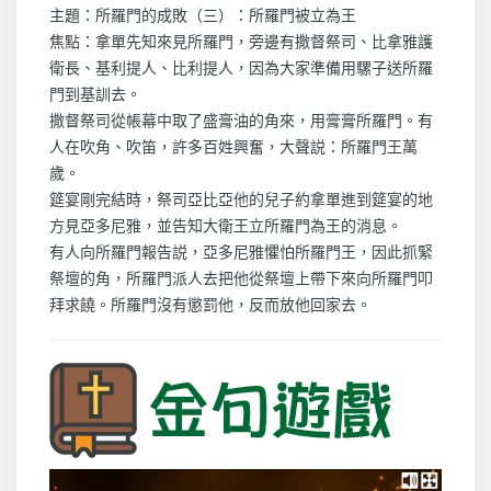
主題：所羅門的成敗（三）：所羅門被立為王
焦點：拿單先知來見所羅門，旁邊有撒督祭司、比拿雅護
衛長、基利提人、比利提人，因為大家準備用騾子送所羅
門到基訓去。
撒督祭司從帳幕中取了盛膏油的角來，用膏膏所羅門。有
人在吹角、吹笛，許多百姓興奮，大聲説：所羅門王萬
歲。
筵宴剛完結時，祭司亞比亞他的兒子約拿單進到筵宴的地
方見亞多尼雅，並告知大衛王立所羅門為王的消息。
有人向所羅門報告説，亞多尼雅懼怕所羅門王，因此抓緊
祭壇的角，所羅門派人去把他從祭壇上帶下來向所羅門叩
拜求饒。所羅門沒有懲罰他，反而放他回家去。