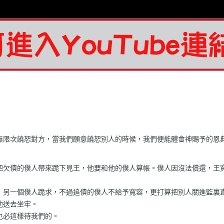
無限次饒恕對方，當我們願意饒恕別人的時候，我們便能體會神賜予的恩
把欠債的僕人帶來跪下見王，他要和他的僕人算帳。僕人因沒法償還，王
，另一個僕人跪求，不過追債的僕人不給予寬容，更打算把別人關進監裏
他送去坐牢。
也必這樣待我們的。