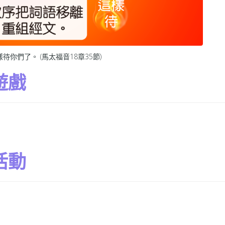
們了。 (馬太福音18章35節)
遊戲
活動