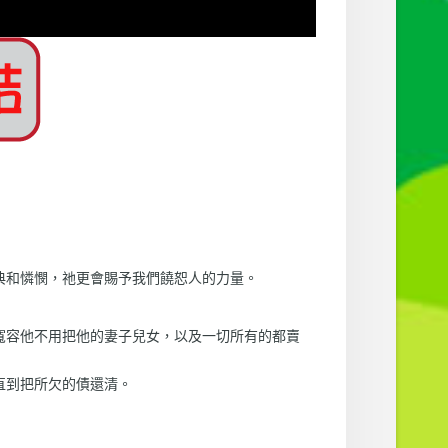
典和憐憫，祂更會賜予我們饒恕人的力量。
寬容他不用把他的妻子兒女，以及一切所有的都賣
直到把所欠的債還清。