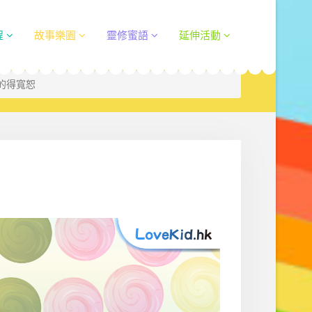
程
故事樂園
靈修蜜語
延伸活動
人的得寬恕