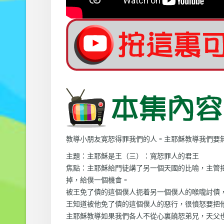
教導小朋友寛恕得罪我們的人。主耶穌教導我們要
主題：主耶穌是王（三）：寬恕罪人的君王
焦點：主耶穌給門徒講了另一個天國的比喻，主管
掉，給僕一個機會。
被王免了債的這個僕人扼着另一個僕人的喉嚨討債
王知道被他免了債的這個僕人的惡行，很憤怒要把
主耶穌教導如果我們各人不從心裏饒恕弟兄，天父