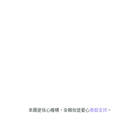
本團是信心機構，全賴信徒愛心
奉獻支持
。