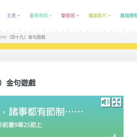
主頁
童來崇拜
聖經班
福音影片
栽培歷
lorer（四十九）金句遊戲
九）金句遊戲