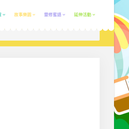
程
故事樂園
靈修蜜語
延伸活動