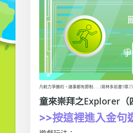
凡較力爭勝的，諸事都有節制…… (哥林多前書9章25
童來崇拜之Explore
>>按這裡進入金句