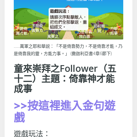
……萬軍之耶和華説：「不是倚靠勢力，不是倚靠才能，乃
是倚靠我的靈，方能力事。」 (撒迦利亞書4章6節下)
童來崇拜之Follower（五
十二）主題：倚靠神才能
成事
>>按這裡進入金句遊
戲
遊戲玩法：