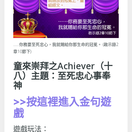
……你務要至死忠心，我就賜給你那生命的冠冕。 (啟示錄2
章10節下)
童來崇拜之Achiever（十
八）主題：至死忠心事奉
神
>>按這裡進入金句遊
戲
遊戲玩法：