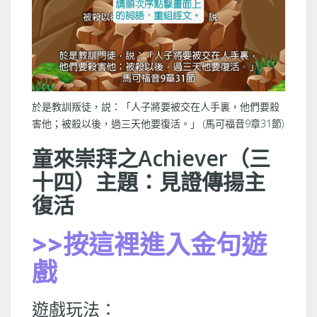
於是教訓叛徒，説：「人子將要被交在人手裏，他們要殺
害他；被殺以後，過三天他要復活。」 (馬可福音9章31節)
童來崇拜之Achiever（三
十四）主題：見證傳揚主
復活
>>按這裡進入金句遊
戲
遊戲玩法：