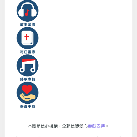
本團是信心機構，全賴信徒愛心
奉獻支持
。