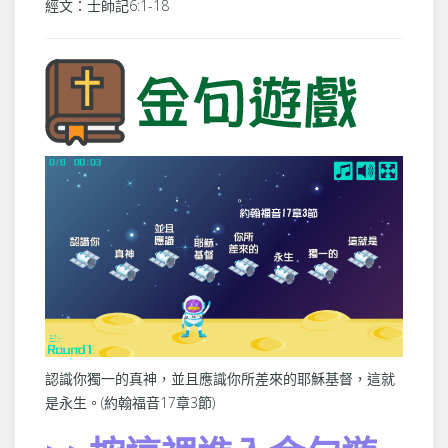
經文：士師記6:1-18
認識你獨一的真神，並且應識你所差來的耶穌基督，這就
是永生。(約翰福音17章3節)