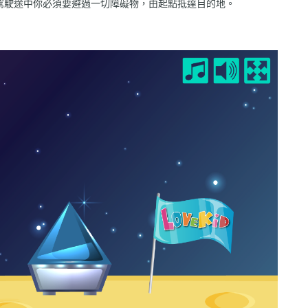
駕駛途中你必須要避過一切障礙物，由起點抵達目的地。