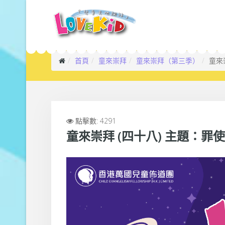
首頁
童來崇拜
童來崇拜（第三季）
童來
點擊數: 4291
童來崇拜 (四十八) 主題：罪