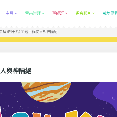
主頁
童來崇拜
聖經班
福音影片
栽培歷
崇拜 (四十八) 主題：罪使人與神隔絕
使人與神隔絕