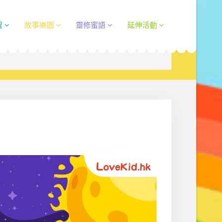
程
故事樂園
靈修蜜語
延伸活動