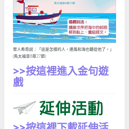
眾人希奇説：「這是怎樣的人，連風和海也聽從他了。」
(馬太福音8章27節)
>>按這裡進入金句遊
戲
>>按這裡下載延伸活