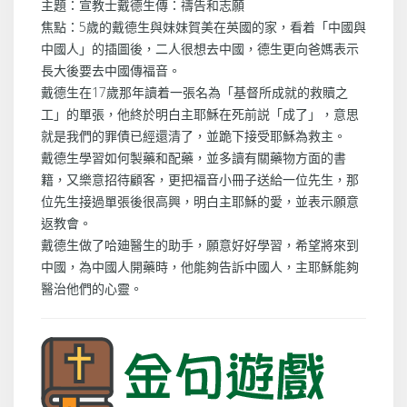
主題：宣教士戴德生傳：禱告和志願
焦點：5歲的戴德生與妹妹賀美在英國的家，看着「中國與
中國人」的插圖後，二人很想去中國，德生更向爸媽表示
長大後要去中國傳福音。
戴德生在17歲那年讀着一張名為「基督所成就的救贖之
工」的單張，他終於明白主耶穌在死前説「成了」，意思
就是我們的罪債已經還清了，並跪下接受耶穌為救主。
戴德生學習如何製藥和配藥，並多讀有關藥物方面的書
籍，又樂意招待顧客，更把福音小冊子送給一位先生，那
位先生接過單張後很高興，明白主耶穌的愛，並表示願意
返教會。
戴德生做了哈廸醫生的助手，願意好好學習，希望將來到
中國，為中國人開藥時，他能夠告訴中國人，主耶穌能夠
醫治他們的心靈。