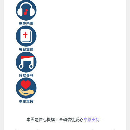
本團是信心機構，全賴信徒愛心
奉獻支持
。