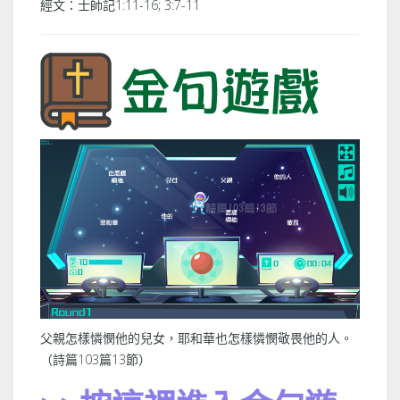
經文：士師記1:11-16; 3:7-11
父親怎樣憐憫他的兒女，耶和華也怎樣憐憫敬畏他的人。
（詩篇103篇13節）