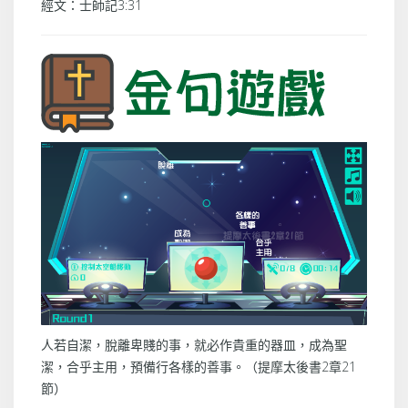
經文：士師記3:31
人若自潔，脫離卑賤的事，就必作貴重的器皿，
成為聖
潔，合乎主用，預備行各樣的善事。（
提摩太後書2章21
節
）