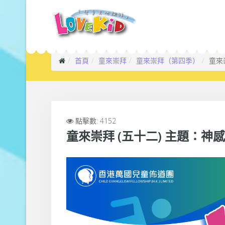
首頁
童來崇拜
童來崇拜（第四季）
童來
點擊數: 4152
童來崇拜 (五十二) 主題：神