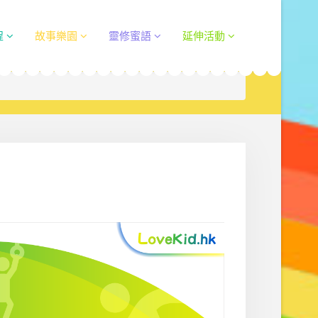
程
故事樂園
靈修蜜語
延伸活動