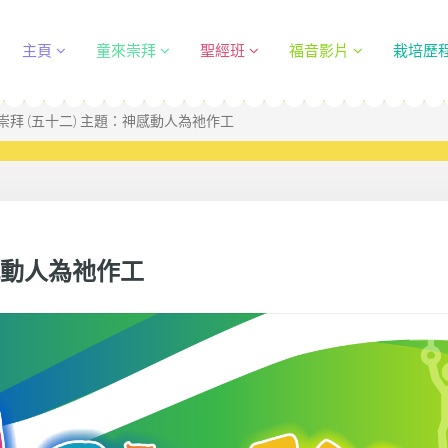
主頁
童來崇拜
聖經班
福音影片
栽培歷
崇拜 (五十二) 主題：神感動人為祂作工
感動人為祂作工