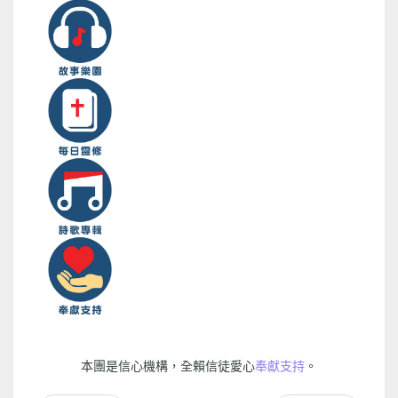
本團是信心機構，全賴信徒愛心
奉獻支持
。