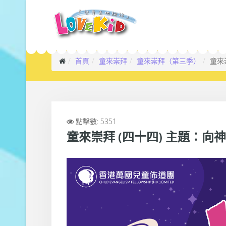
首頁
童來崇拜
童來崇拜（第三季）
童來
點擊數: 5351
童來崇拜 (四十四) 主題：向