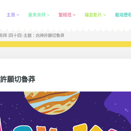
主頁
童來崇拜
聖經班
福音影片
栽培歷
崇拜 (四十四) 主題：向神許願切魯莽
神許願切魯莽