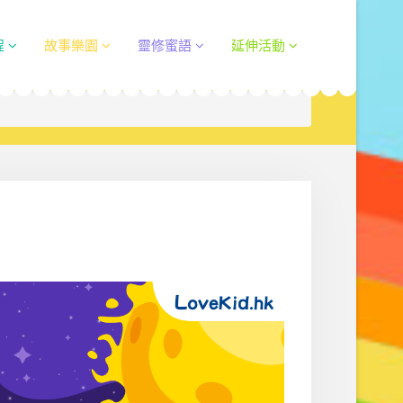
程
故事樂園
靈修蜜語
延伸活動