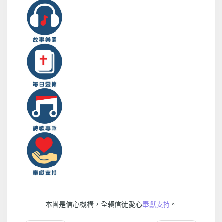
本團是信心機構，全賴信徒愛心
奉獻支持
。